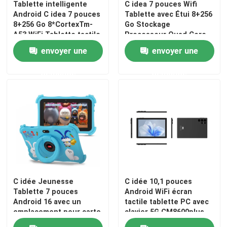
Tablette intelligente
C idea 7 pouces Wifi
Android C idea 7 pouces
Tablette avec Étui 8+256
SOUMETTRE
8+256 Go 8*CortexTm-
Go Stockage
A53 WiFi Tablette tactile
Processeur Quad Core
HD CM517 air
Écran tactile IPS
envoyer une
envoyer une
600x1024 CM517 air
demande
demande
C idée Jeunesse
C idée 10,1 pouces
Tablette 7 pouces
Android WiFi écran
Android 16 avec un
tactile tablette PC avec
emplacement pour carte
clavier 5G CM8600plus
tf, WiFi, 8 Go + 256 Go,