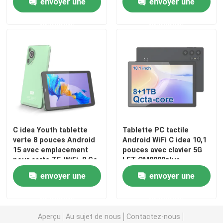
envoyer une
envoyer une
1024 * 600 CM89
demande
demande
C idea Youth tablette
Tablette PC tactile
verte 8 pouces Android
Android WiFi C idea 10,1
15 avec emplacement
pouces avec clavier 5G
Aperçu
pour carte TF, WiFi, 8 Go
LET CM8900plus
+ 512 Go, 800*1280 IPS
envoyer une
envoyer une
incell CM828
Produits
demande
demande
Aperçu
Au sujet de nous
Contactez-nous
Vidéos