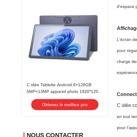
d'espace 
Affichag
L'écran de
pour regar
charge des
expérience 
C idée Tablette Android 8+128GB
5MP+13MP appareil photo 1920*1200
Connecti
FHD 11 pouces Tablette PC P1300
Obtenez le meilleur prix
C idée c
en tout te
pour l'app
NOUS CONTACTER