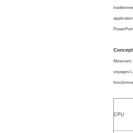
traditionne
applicati
PowerPoint
Concepti
Mesurant 2
voyages.L'
fonctionna
CPU