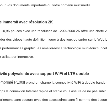
pour vos documents importants ou votre contenu multimédia.
e immersif avec résolution 2K
 10,95 pouces avec une résolution de 1200x2000 2K offre une clarté vis
der des vidéos haute définition, jouer à des jeux ou surfer sur le W
 performances graphiques amélioréesLa technologie multi-touch Incell a
utilisateur interactive.
vité polyvalente avec support WiFi et LTE double
omprimé P
100
Il prend en charge la connectivité WiFi à double bande
mps.la connexion Internet rapide et stable vous assure de ne pas subir 
ariement sans couture avec des accessoires sans fil comme des écouteu