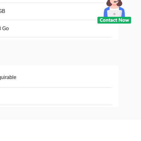
GB
8 Go
uirable