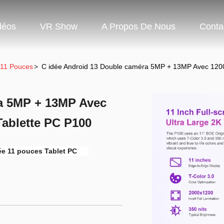
déos
VR Show
A Propos De Nous
Conta
 11 Pouces
>
C idée Android 13 Double caméra 5MP + 13MP Avec 1200
a 5MP + 13MP Avec
Tablette PC P100
ée 11 pouces Tablet PC