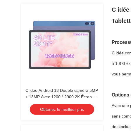
C idée
Tablet
Processu
C idée co
à 1,8 GHz.
vous perme
C idée Android 13 Double caméra 5MP
Options 
+ 13MP Avec 1200 * 2000 2K Écran 11
pouces Tablette PC P100
Avec une g
Obtenez le meilleur prix
sans compr
de stockag