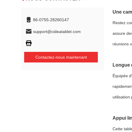
Une camé
86-0755-28260147
Restez con
support@cideatablet.com
assure de
réunions v
Contactez-nous maintenant
Longue d
Équipée d'
rapidement
utilisatio
Appui lin
Cette tabl