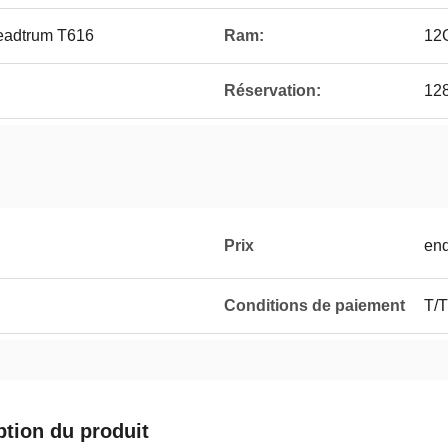
readtrum T616
Ram:
12
Réservation:
12
Prix
enq
Conditions de paiement
T/T
ption du produit