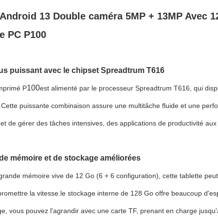
 Android 13 Double caméra 5MP + 13MP Avec 12
te PC P100
s puissant avec le chipset Spreadtrum T616
100
mprimé P
est alimenté par le processeur Spreadtrum T616, qui disp
Cette puissante combinaison assure une multitâche fluide et une perf
t de gérer des tâches intensives, des applications de productivité aux
de mémoire et de stockage améliorées
rande mémoire vive de 12 Go (6 + 6 configuration), cette tablette peut
omettre la vitesse.le stockage interne de 128 Go offre beaucoup d'es
e, vous pouvez l'agrandir avec une carte TF, prenant en charge jusq