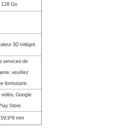
 128 Go
ateur 3D intégré.
s services de
rie, veuillez
 le formulaire:
 vidéo, Google
lay Store
159,9*8 mm