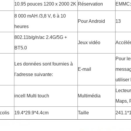
10.95 pouces 1200 x 2000 2K
Réservation
EMMC:
8 000 mAH /3,8 V, 6 à 10
Pour Android
13
heures
802.11b/g/n/ac 2.4G/5G +
Jeux vidéo
Accélér
BT5.0
Pour le
Les données sont fournies à
E-mail
message
l'adresse suivante:
utiliser
Lecteur
incell Multi touch
Multimédia
Maps, P
colis
19.4*29.9*4.4cm
Taille
241.1*