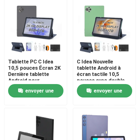
VR Show
A propos de nous
Visite d'usine
Tablette PC C Idea
C Idea Nouvelle
10,5 pouces Écran 2K
tablette Android à
Dernière tablette
écran tactile 10,5
Contrôle de la qualité
Android pour
pouces avec double
étudiants Cm10500
SIM CM10500 Plus
envoyer une
envoyer une
Plus Gris
vert
Contact
demande
demande
nouvelles
Demande de soumission