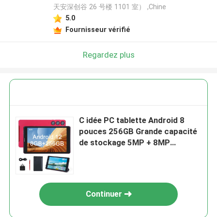
天安深创谷 26 号楼 1101 室） ,Chine
5.0
Fournisseur vérifié
Regardez plus
C idée PC tablette Android 8
pouces 256GB Grande capacité
de stockage 5MP + 8MP
Caméras 8000mAh Durée de vie
de la batterie Lire CM835 Rouge
Continuer