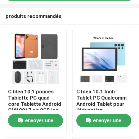
produits recommandés
C Idea 10,1 pouces
C Idea 10.1 Inch
Tablette PC quad-
Tablet PC Qualcomm
Aperçu
core Tablette Android
Android Tablet pour
CM10017 air 8GB ips
l'éducation
avec emplacement
CM9000ultra Bleu
Produits
envoyer une
envoyer une
pour carte SIM
demande
demande
Vidéos