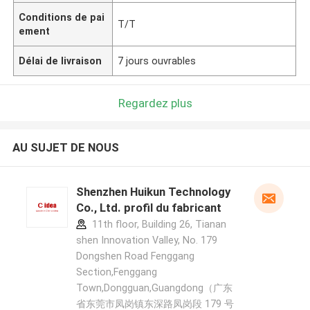
Conditions de pai
T/T
ement
Délai de livraison
7 jours ouvrables
Regardez plus
AU SUJET DE NOUS
Shenzhen Huikun Technology
Co., Ltd. profil du fabricant
11th floor, Building 26, Tianan
shen Innovation Valley, No. 179
Dongshen Road Fenggang
Section,Fenggang
Town,Dongguan,Guangdong（广东
省东莞市凤岗镇东深路凤岗段 179 号