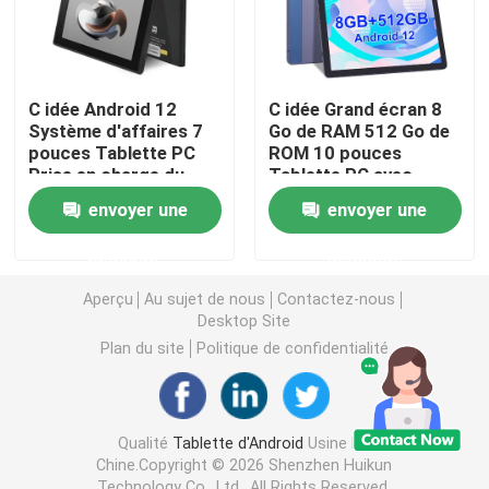
Tablette d'Android
C idée Android 12
C idée Grand écran 8
Un ordinateur portable
Système d'affaires 7
Go de RAM 512 Go de
pouces Tablette PC
ROM 10 pouces
Prise en charge du
Tablette PC avec
Tablettes à écran tactile
Bluetooth appel à
clavier CM8500
envoyer une
envoyer une
double carte Avec
clavier CM522
demande
demande
Comprimé Kidspad
Aperçu
Au sujet de nous
Contactez-nous
Desktop Site
Tablette pédagogique pour les étudiants
Plan du site
Politique de confidentialité
7 pouces PC tablette
Qualité
Tablette d'Android
Usine De
Chine.Copyright © 2026 Shenzhen Huikun
8 pouces PC tablette
Technology Co., Ltd.. All Rights Reserved.