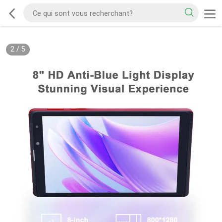
3
/
5