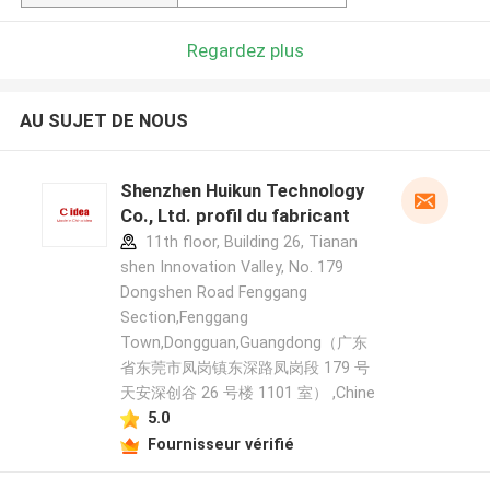
Regardez plus
AU SUJET DE NOUS
Shenzhen Huikun Technology
Co., Ltd. profil du fabricant
11th floor, Building 26, Tianan
shen Innovation Valley, No. 179
Dongshen Road Fenggang
Section,Fenggang
Town,Dongguan,Guangdong（广东
省东莞市凤岗镇东深路凤岗段 179 号
天安深创谷 26 号楼 1101 室） ,Chine
5.0
Fournisseur vérifié