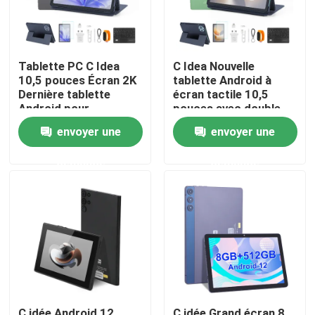
VR Show
Tablette PC C Idea
C Idea Nouvelle
10,5 pouces Écran 2K
tablette Android à
A propos de nous
Dernière tablette
écran tactile 10,5
Android pour
pouces avec double
étudiants Cm10500
SIM CM10500 Plus
Visite d'usine
envoyer une
envoyer une
Plus Gris
vert
demande
demande
Contrôle de la qualité
Contact
nouvelles
Demande de soumission
C idée Android 12
C idée Grand écran 8