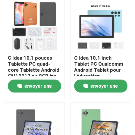
C Idea 10,1 pouces
C Idea 10.1 Inch
Tablette PC quad-
Tablet PC Qualcomm
core Tablette Android
Android Tablet pour
CM10017 air 8GB ips
l'éducation
avec emplacement
CM9000ultra Bleu
envoyer une
envoyer une
pour carte SIM
Aperçu
demande
demande
Produits
Vidéos