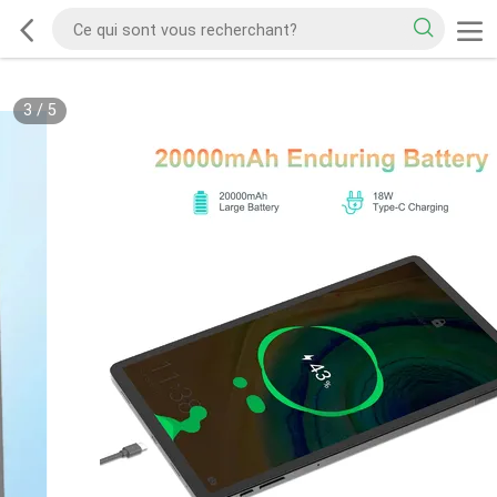
3
/
5