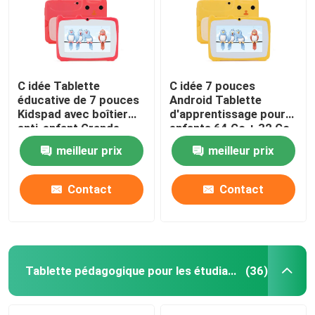
C idée Tablette
C idée 7 pouces
éducative de 7 pouces
Android Tablette
Kidspad avec boîtier
d'apprentissage pour
anti-enfant Grande
enfants 64 Go + 32 Go
batterie 5000mAh
Stockage extensible
meilleur prix
meilleur prix
IWAWA pré-installé
HD Double caméra 2
CM80Red
MP + 2 MP CM80 Jaune
Contact
Contact
Tablette pédagogique pour les étudiants
(36)