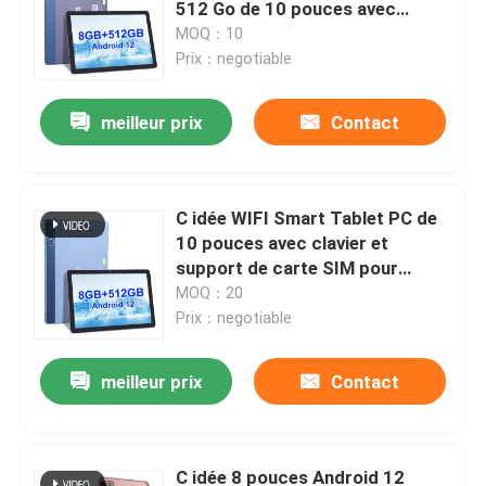
512 Go de 10 pouces avec
clavier pour les étudiants
MOQ：10
CM8500
Prix：negotiable
meilleur prix
Contact
C idée WIFI Smart Tablet PC de
10 pouces avec clavier et
support de carte SIM pour
étudiant CM8500
MOQ：20
Prix：negotiable
Aperçu
meilleur prix
Contact
Produits
C idée 8 pouces Android 12
Vidéos