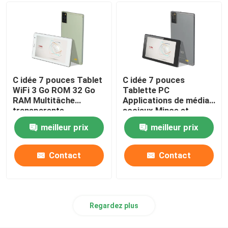
C idée 7 pouces Tablet
C idée 7 pouces
WiFi 3 Go ROM 32 Go
Tablette PC
RAM Multitâche
Applications de médias
transparente
sociaux Mince et
1024x600 IPS
portable Performance
meilleur prix
meilleur prix
Affichage réactif au
lisse Doubles caméras
toucher CM520
Sensitivité au toucher
CM520
Contact
Contact
Regardez plus