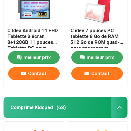
C Idea Android 14 FHD
C idée 7 pouces PC
Tablette à écran
tablette 8 Go de RAM
8+128GB 11 pouces
512 Go de ROM quad-
Tablette PC pour
core processeur
adultes et adolescents
double caméra WiFi /
meilleur prix
meilleur prix
P1300
BT pour les
adolescents avec
boîtier CM513 (rouge)
Contact
Contact
Comprimé Kidspad
(68)