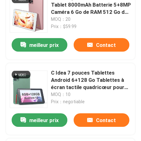
Tablet 8000mAh Batterie 5+8MP
Caméra 6 Go de RAM 512 Go de
VR Show
ROM CM813 PRO
MOQ：20
Prix：$59.99
A propos de nous
meilleur prix
Contact
Visite d'usine
C Idea 7 pouces Tablettes
Contrôle de la qualité
Android 6+128 Go Tablettes à
écran tactile quadricœur pour
Studenet CM515 (vert)
MOQ：10
Contact
Prix：negotiable
nouvelles
meilleur prix
Contact
Demande de soumission