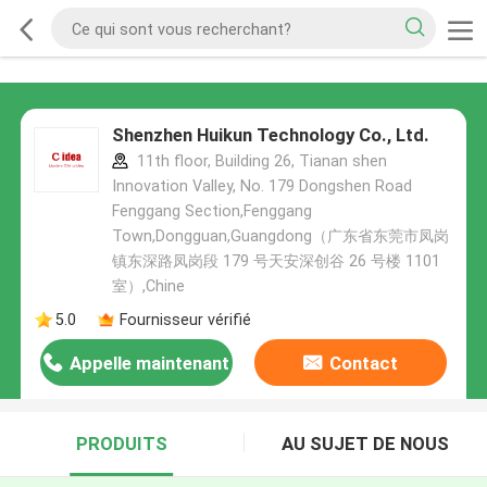
Shenzhen Huikun Technology Co., Ltd.
11th floor, Building 26, Tianan shen
Innovation Valley, No. 179 Dongshen Road
Fenggang Section,Fenggang
Town,Dongguan,Guangdong（广东省东莞市凤岗
镇东深路凤岗段 179 号天安深创谷 26 号楼 1101
室）,Chine
5.0
Fournisseur vérifié
Appelle maintenant
Contact
PRODUITS
AU SUJET DE NOUS