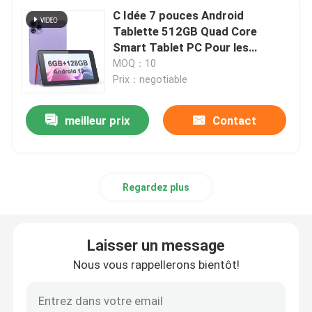
C Idée 7 pouces Android
Tablette 512GB Quad Core
Tablette d'Android
Smart Tablet PC Pour les
étudiants Cm515
MOQ：10
Un ordinateur portable
Prix：negotiable
meilleur prix
Contact
Tablettes à écran tactile
Comprimé Kidspad
Regardez plus
Tablette pédagogique pour les étudiants
Laisser un message
7 pouces PC tablette
Nous vous rappellerons bientôt!
8 pouces PC tablette