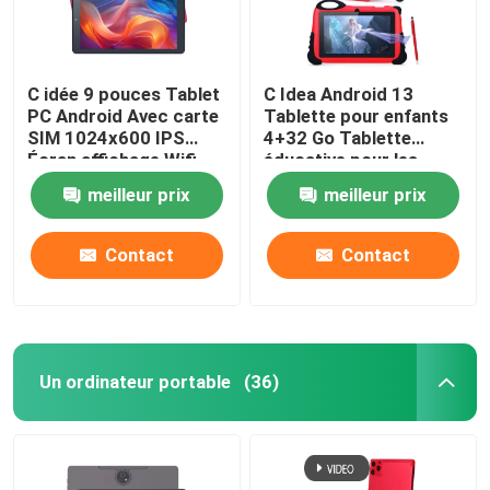
C idée 9 pouces Tablet
C Idea Android 13
PC Android Avec carte
Tablette pour enfants
SIM 1024x600 IPS
4+32 Go Tablette
Écran affichage Wifi
éducative pour les
GPS pour les
étudiants Double
meilleur prix
meilleur prix
adolescents Étudiant
caméra CM92
CM915
Contact
Contact
Un ordinateur portable
(36)