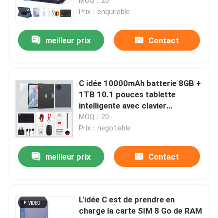
MOQ：20
Prix：enquirable
meilleur prix
Contact
C idée 10000mAh batterie 8GB +
1TB 10.1 pouces tablette
intelligente avec clavier
Bluetooth CM8800pLUS
MOQ：20
Prix：negotiable
meilleur prix
Contact
L'idée C est de prendre en
charge la carte SIM 8 Go de RAM