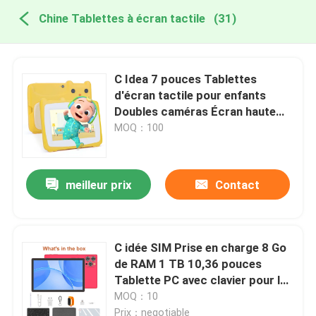
Chine Tablettes à écran tactile
(31)
C Idea 7 pouces Tablettes
d'écran tactile pour enfants
Doubles caméras Écran haute
définition 2+32G Jaune
MOQ：100
meilleur prix
Contact
C idée SIM Prise en charge 8 Go
de RAM 1 TB 10,36 pouces
Tablette PC avec clavier pour les
étudiants CM10016 PLUS
MOQ：10
Prix：negotiable