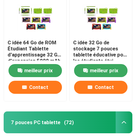
C idée 64 Go de ROM
C idée 32 Go de
Étudiant Tablette
stockage 7 pouces
d'apprentissage 32 Go
tablette éducative pour
d'expansion 5000 mAh
les étudiants étui
CM78 bleu
durable contrôle
meilleur prix
meilleur prix
parental CM78-Rose
Contact
Contact
7 pouces PC tablette
(72)